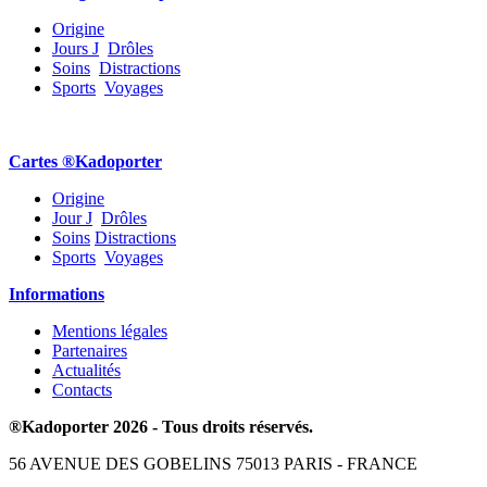
Origine
Jours J
,
Drôles
,
Soins
,
Distractions
,
Sports
,
Voyages
.
Cartes ®Kadoporter
Origine
Jour J
,
Drôles
,
Soins
,
Distractions
,
Sports
,
Voyages
.
Informations
Mentions légales
Partenaires
Actualités
Contacts
®Kadoporter 2026 - Tous droits réservés.
56 AVENUE DES GOBELINS 75013 PARIS - FRANCE