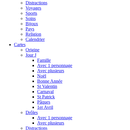
Distractions
Voyages
Sports
Soins
Bijoux
Pays
Religion
Calendrier
Cartes
Origine
Jour J
Famille
Avec 1 personnage
Avec plusieurs
Noël
Bonne Année
St Valentin
Carnaval
St Patrick
Pâques
1er Avril
Drôles
Avec 1 personnage
Avec plusieurs
Distractions